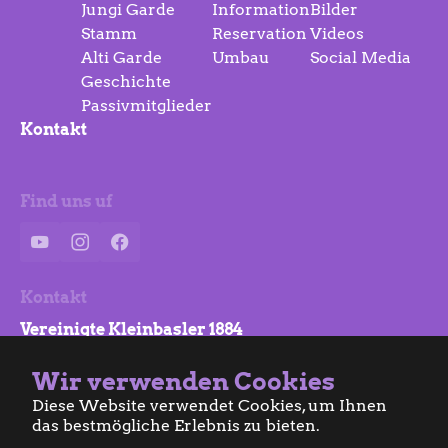
Jungi Garde
Information
Bilder
Stamm
Reservation
Videos
Alti Garde
Umbau
Social Media
Geschichte
Passivmitglieder
Kontakt
Find uns uf
YouTube
Instagram
Facebook
Kontakt
Vereinigte Kleinbasler 1884
Clarastrasse 57
Wir verwenden Cookies
4058 Basel
Diese Website verwendet Cookies, um Ihnen
info@vkb.ch
das bestmögliche Erlebnis zu bieten.