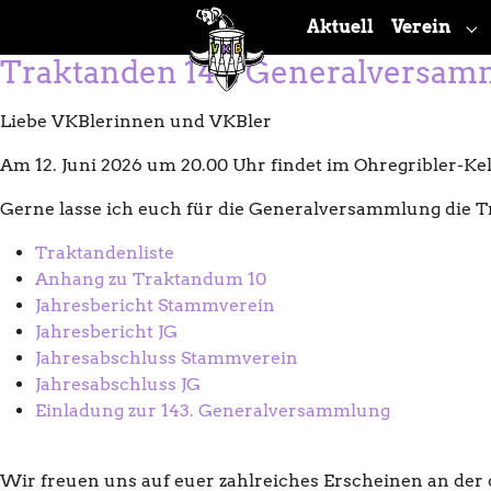
Skip to main navigation
Skip to main content
Skip to page footer
Aktuell
Verein
Su
Traktanden 143. Generalversamm
Liebe VKBlerinnen und VKBler
Am 12. Juni 2026 um 20.00 Uhr findet im Ohregribler-Kel
Gerne lasse ich euch für die Generalversammlung die 
Traktandenliste
Anhang zu Traktandum 10
Jahresbericht Stammverein
Jahresbericht JG
Jahresabschluss Stammverein
Jahresabschluss JG
Einladung zur 143. Generalversammlung
Wir freuen uns auf euer zahlreiches Erscheinen an de