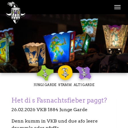
Skip to main navigation
Skip to main content
Skip to page footer
JUNGI GARDE
STAMM
ALTI GARDE
Het di s Fasnachtsfieber paggt?
26.02.2026
VKB 1884 Junge Garde
Denn kumm in VKB und due afo leere
drummle oder pfyffe.