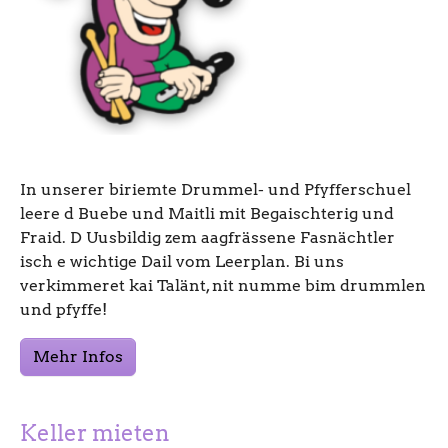
In unserer biriemte Drummel- und Pfyfferschuel
leere d Buebe und Maitli mit Begaischterig und
Fraid. D Uusbildig zem aagfrässene Fasnächtler
isch e wichtige Dail vom Leerplan. Bi uns
verkimmeret kai Talänt, nit numme bim drummlen
und pfyffe!
Mehr Infos
Keller mieten