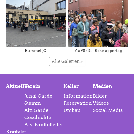
Bummel JG
AuFürDi - Schnuppertag
Alle Galerien »
Aktuell
Verein
Keller
Medien
Jungi Garde
Information
Bilder
Stamm
Reservation
Videos
Alti Garde
Umbau
Social Media
Geschichte
Passivmitglieder
Kontakt