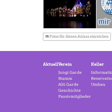
📷 Fotos für diesen Anlass einreichen
Aktuell
Verein
Keller
Jungi Garde
Informati
Stamm
Reservati
Alti Garde
Umbau
Geschichte
Passivmitglieder