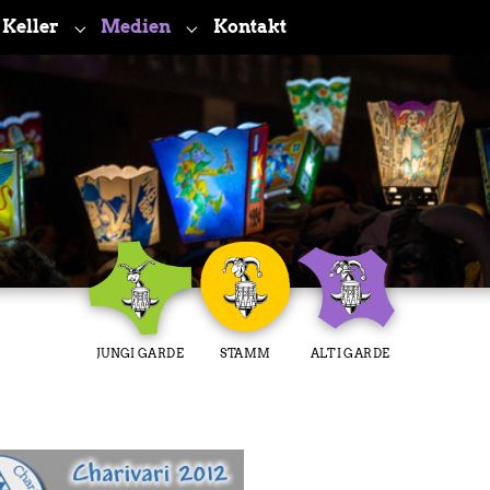
Keller
Medien
Kontakt
bmenu for "Verein"
Submenu for "Keller"
Submenu for "Medien"
JUNGI GARDE
STAMM
ALTI GARDE