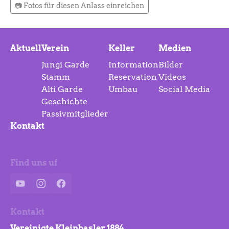
📷 Fotos für diesen Anlass einreichen
Aktuell
Verein
Keller
Medien
Jungi Garde
Information
Bilder
Stamm
Reservation
Videos
Alti Garde
Umbau
Social Media
Geschichte
Passivmitglieder
Kontakt
Find uns uf
YouTube
Instagram
Facebook
Kontakt
Vereinigte Kleinbasler 1884