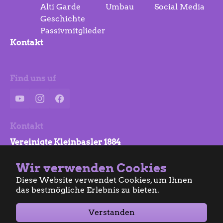
Alti Garde
Umbau
Social Media
Geschichte
Passivmitglieder
Kontakt
Find uns uf
YouTube
Instagram
Facebook
Kontakt
Vereinigte Kleinbasler 1884
Clarastrasse 57
Wir verwenden Cookies
4058 Basel
Diese Website verwendet Cookies, um Ihnen
info@vkb.ch
das bestmögliche Erlebnis zu bieten.
Verstanden
Datenschutz