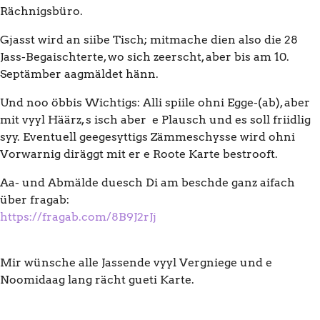
Rächnigsbüro.
Gjasst wird an siibe Tisch; mitmache dien also die 28
Jass-Begaischterte, wo sich zeerscht, aber bis am 10.
Septämber aagmäldet hänn.
Und noo öbbis Wichtigs: Alli spiile ohni Egge-(ab), aber
mit vyyl Häärz, s isch aber e Plausch und es soll friidlig
syy. Eventuell geegesyttigs Zämmeschysse wird ohni
Vorwarnig diräggt mit er e Roote Karte bestrooft.
Aa- und Abmälde duesch Di am beschde ganz aifach
über fragab:
https://fragab.com/8B9J2rJj
Mir wünsche alle Jassende vyyl Vergniege und e
Noomidaag lang rächt gueti Karte.