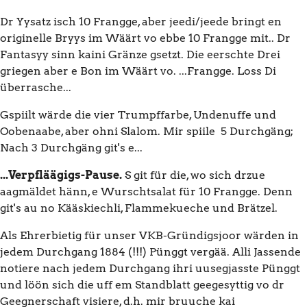
Dr Yysatz isch 10 Frangge, aber jeedi/jeede bringt en
originelle Bryys im Wäärt vo ebbe 10 Frangge mit.. Dr
Fantasyy sinn kaini Gränze gsetzt. Die eerschte Drei
griegen aber e Bon im Wäärt vo. ...Frangge. Loss Di
überrasche...
Gspiilt wärde die vier Trumpffarbe, Undenuffe und
Oobenaabe, aber ohni Slalom. Mir spiile 5 Durchgäng;
Nach 3 Durchgäng git's e...
...Verpfläägigs-Pause.
S git für die, wo sich drzue
aagmäldet hänn, e Wurschtsalat für 10 Frangge. Denn
git's au no Kääskiechli, Flammekueche und Brätzel.
Als Ehrerbietig für unser VKB-Gründigsjoor wärden in
jedem Durchgang 1884 (!!!) Pünggt vergää. Alli Jassende
notiere nach jedem Durchgang ihri uusegjasste Pünggt
und löön sich die uff em Standblatt geegesyttig vo dr
Geegnerschaft visiere, d.h. mir bruuche kai