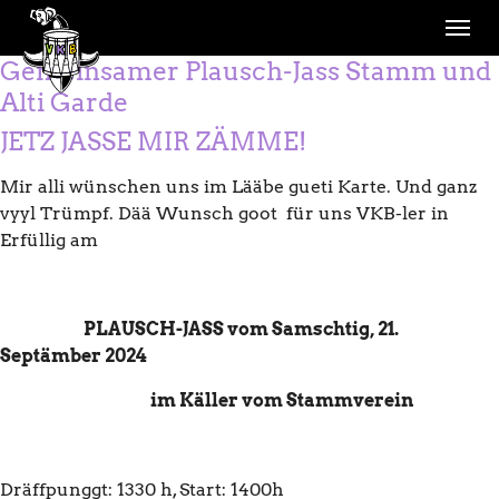
Skip to main navigation
Skip to main content
Skip to page footer
Gemeinsamer Plausch-Jass Stamm und
Alti Garde
JETZ JASSE MIR ZÄMME!
Mir alli wünschen uns im Lääbe gueti Karte. Und ganz
vyyl Trümpf. Dää Wunsch goot für uns VKB-ler in
Erfüllig am
PLAUSCH-JASS vom Samschtig, 21.
Septämber 2024
im Käller vom Stammverein
Dräffpunggt: 1330 h, Start: 1400h