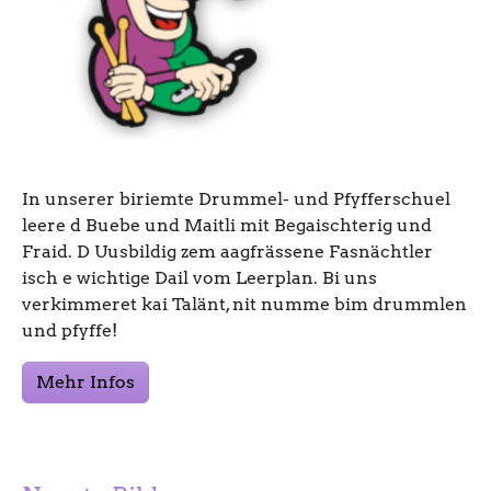
In unserer biriemte Drummel- und Pfyfferschuel
leere d Buebe und Maitli mit Begaischterig und
Fraid. D Uusbildig zem aagfrässene Fasnächtler
isch e wichtige Dail vom Leerplan. Bi uns
verkimmeret kai Talänt, nit numme bim drummlen
und pfyffe!
Mehr Infos