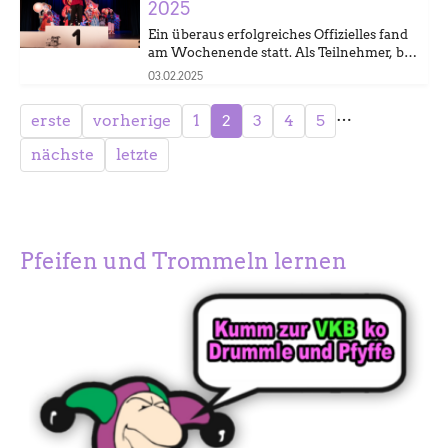
2025
Ein überaus erfolgreiches Offizielles fand
am Wochenende statt.
Als Teilnehmer, bei
welchen Audrey Stoffler den 1. Rang bei
03.02.2025
den Jungen Pfeifer belegte, oder auch als
organisierende Clique (mit…
…
erste
vorherige
1
2
3
4
5
nächste
letzte
Pfeifen und Trommeln lernen