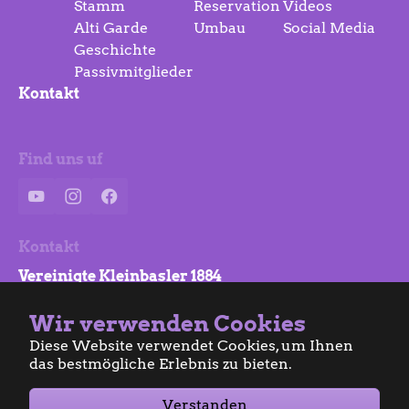
Stamm
Reservation
Videos
Alti Garde
Umbau
Social Media
Geschichte
Passivmitglieder
Kontakt
Find uns uf
YouTube
Instagram
Facebook
Kontakt
Vereinigte Kleinbasler 1884
Clarastrasse 57
Wir verwenden Cookies
4058 Basel
Diese Website verwendet Cookies, um Ihnen
info@vkb.ch
das bestmögliche Erlebnis zu bieten.
Verstanden