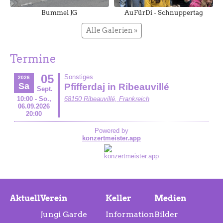
Bummel JG
AuFürDi - Schnuppertag
Alle Galerien »
Termine
Aktuell
Verein
Keller
Medien
Jungi Garde
Information
Bilder