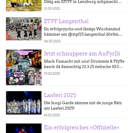
Dääg am EJTPF in Lenzburg mitgmacht
und dörf sich über tolli Platzierige freue.
21.09.2025
Härzlige Glüggwunsch, mir sin
wahnsinnig stolz uf euch!
ZTPF Langenthal
En erfolgryychs und lässigs Wuchenänd
hämmer am @ztpf25.langenthal dörfen
erlääbe.
06.07.2025
Jetzt schnuppere am AuFyrDi
Mach Fasnacht mit uns! Drummle & Pfyffe
kasch dä Samschtig 22.3.25 zwüsche 10:30
und 14:00 uf em Claraplatz ko usprobiere.
19.03.2025
Kum vrbyy!
Laaferi 2025
Die Jungi Garde zämme mit de junge Rätz
am Laaferi 2025!
18.02.2025
Ein erfolgreiches «Offizielle»